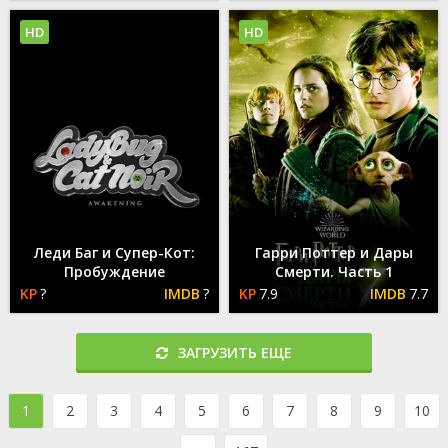
HD
HD
Леди Баг и Супер-Кот:
Гарри Поттер и Дары
Пробуждение
Смерти. Часть 1
?
?
7.9
7.7
ЗАГРУЗИТЬ ЕЩЕ
1
2
3
4
5
6
7
8
9
10