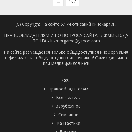
...
167
(C) Copyright На сайте 5.174 описаний кинокартин.
ПРАВООБЛАДАТЕЛЯМ И ПО ВОПРОСУ САЙТА →
ЖМИ СЮДА
ПОЧТА - lukmorgame@yahoo.com
На сайте размещается только общедоступная иноформация
о фильмах - из общедоступных источников! Самих фильмов
или медиа файлов нет!
2025
Правообладателям
Все фильмы
Зарубежное
Семейное
Фантастика
Боевики