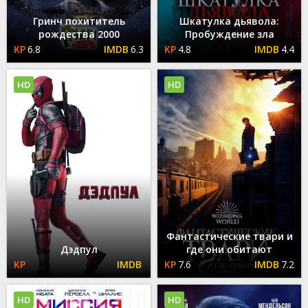
Гринч похититель
Шкатулка дьявола:
рождества 2000
Пробуждение зла
6.8
6.3
4.8
4.4
HD
HD
Фантастические твари и
Дэдпул
где они обитают
7.6
7.2
HD
HD