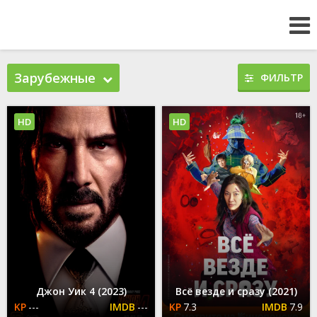
Зарубежные
ФИЛЬТР
HD
HD
Джон Уик 4 (2023)
Всё везде и сразу (2021)
---
---
7.3
7.9