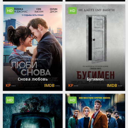
HD
HD
Снова любовь
Бугимен
---
---
---
---
HD
HD