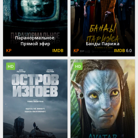
Паранормальное.
Прямой эфир
Банды Парижа
---
6.0
HD
HD