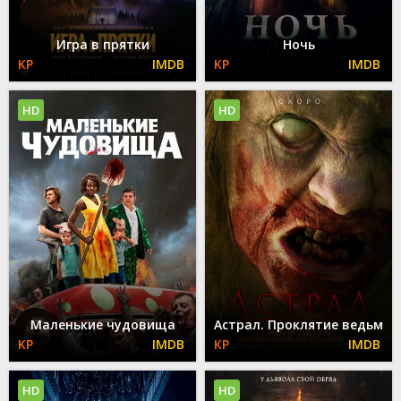
Игра в прятки
Ночь
HD
HD
Маленькие чудовища
Астрал. Проклятие ведьм
HD
HD