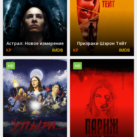
Астрал: Новое измерение
Призраки Шэрон Тейт
HD
HD