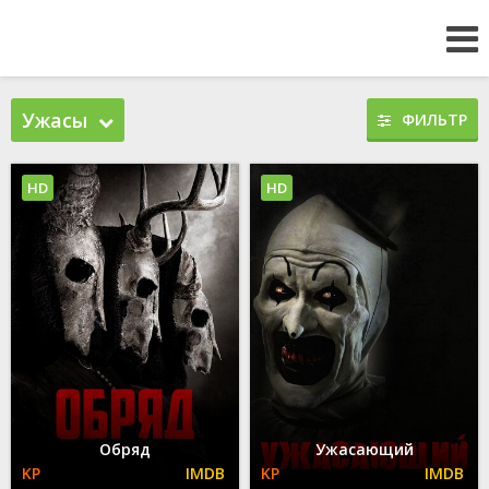
Ужасы
ФИЛЬТР
HD
HD
Обряд
Ужасающий