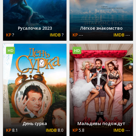
Русалочка 2023
Лёгкое знакомство
?
?
---
---
HD
HD
День сурка
Мальдивы подождут
8.1
8.0
5.8
---