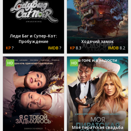
Леди Баг и Супер-Кот:
Пробуждение
Ходячий замок
?
?
8.3
8.2
HD
HD
Моя пиратская свадьба