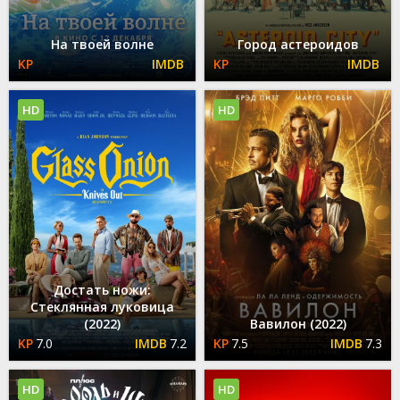
На твоей волне
Город астероидов
HD
HD
Достать ножи:
Стеклянная луковица
(2022)
Вавилон (2022)
7.0
7.2
7.5
7.3
HD
HD