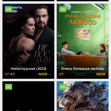
HD
HD
Непослушная (2023)
Очень большая любовь
4.5
---
HD
HD