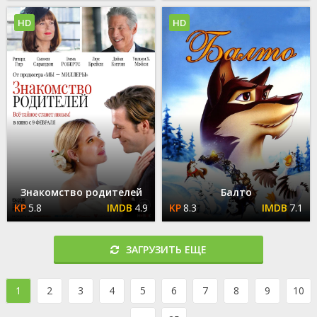
HD
HD
Знакомство родителей
Балто
5.8
4.9
8.3
7.1
ЗАГРУЗИТЬ ЕЩЕ
1
2
3
4
5
6
7
8
9
10