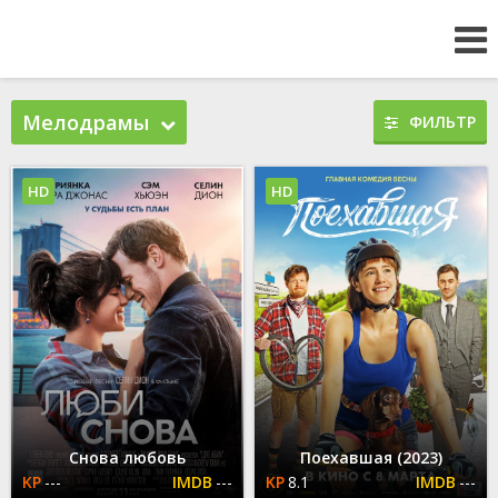
Мелодрамы
ФИЛЬТР
HD
HD
Снова любовь
Поехавшая (2023)
---
---
8.1
---