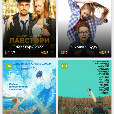
Лавстори 2022
Я хочу! Я буду!
4.7
---
?
?
HD
HD